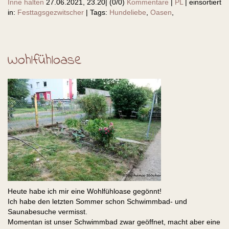
Inne halten
27.06.2021, 23.20
|
(0/0)
Kommentare
|
PL
|
einsortiert
in:
Festtagsgezwitscher
|
Tags:
Hundeliebe
,
Oasen
,
Wohlfühloase
Heute habe ich mir eine Wohlfühloase gegönnt!
Ich habe den letzten Sommer schon Schwimmbad- und
Saunabesuche vermisst.
Momentan ist unser Schwimmbad zwar geöffnet, macht aber eine