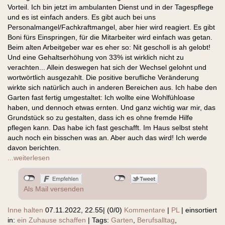
Vorteil. Ich bin jetzt im ambulanten Dienst und in der Tagespflege
und es ist einfach anders. Es gibt auch bei uns
Personalmangel/Fachkraftmangel, aber hier wird reagiert. Es gibt
Boni fürs Einspringen, für die Mitarbeiter wird einfach was getan.
Beim alten Arbeitgeber war es eher so: Nit gescholl is ah gelobt!
Und eine Gehaltserhöhung von 33% ist wirklich nicht zu
verachten... Allein deswegen hat sich der Wechsel gelohnt und
wortwörtlich ausgezahlt. Die positive berufliche Veränderung
wirkte sich natürlich auch in anderen Bereichen aus. Ich habe den
Garten fast fertig umgestaltet: Ich wollte eine Wohlfühloase
haben, und dennoch etwas ernten. Und ganz wichtig war mir, das
Grundstück so zu gestalten, dass ich es ohne fremde Hilfe
pflegen kann. Das habe ich fast geschafft. Im Haus selbst steht
auch noch ein bisschen was an. Aber auch das wird! Ich werde
davon berichten.
...weiterlesen
Als Mail versenden
Inne halten
07.11.2022, 22.55
|
(0/0)
Kommentare
|
PL
|
einsortiert
in:
ein Zuhause schaffen
|
Tags:
Garten
,
Berufsalltag
,