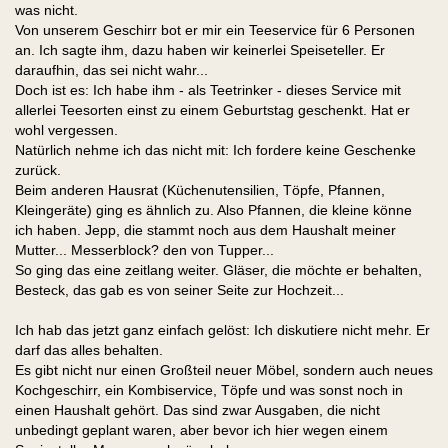
was nicht.
Von unserem Geschirr bot er mir ein Teeservice für 6 Personen
an. Ich sagte ihm, dazu haben wir keinerlei Speiseteller. Er
daraufhin, das sei nicht wahr...
Doch ist es: Ich habe ihm - als Teetrinker - dieses Service mit
allerlei Teesorten einst zu einem Geburtstag geschenkt. Hat er
wohl vergessen.
Natürlich nehme ich das nicht mit: Ich fordere keine Geschenke
zurück.
Beim anderen Hausrat (Küchenutensilien, Töpfe, Pfannen,
Kleingeräte) ging es ähnlich zu. Also Pfannen, die kleine könne
ich haben. Jepp, die stammt noch aus dem Haushalt meiner
Mutter... Messerblock? den von Tupper...
So ging das eine zeitlang weiter. Gläser, die möchte er behalten,
Besteck, das gab es von seiner Seite zur Hochzeit...
Ich hab das jetzt ganz einfach gelöst: Ich diskutiere nicht mehr. Er
darf das alles behalten.
Es gibt nicht nur einen Großteil neuer Möbel, sondern auch neues
Kochgeschirr, ein Kombiservice, Töpfe und was sonst noch in
einen Haushalt gehört. Das sind zwar Ausgaben, die nicht
unbedingt geplant waren, aber bevor ich hier wegen einem