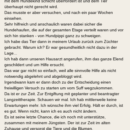
mit dem Hundekind schlicht überfordert ist und dem Tier
überhaupt nicht gerecht wird.
Das musste er aber versuchen, und nach ein paar Wochen
einsehen.
Sehr hilfreich und anschaulich waren dabei sicher die
Hundehaufen, die auf der gesamten Etage verteilt waren und vor
sich hin stanken - von Hundpippi ganz zu schweigen.
Ich habe das Tier dann in meinem Urlaub zurück zum Züchter
gebracht. Warum ich? Er war gesundheitlich nicht dazu in der
Lage...
Ich hab dann unseren Hausarzt angerufen, ihm das ganze Elend
geschildert und um Hilfe ersucht.
Das war gar nicht so einfach, weil alle sinnvolle Hilfe als nicht
notwendig abgelehnt und abgebloggt wird.
Irgendwann kam er dann doch zu der Entscheidung einen
freiwilligen Versuch zu starten um vom Suff wegzukommen.
Da ist er zur Zeit. Zur Entgiftung mit geplanter und beantragter
Langzeittherapie. Schauen wir mal. Ich hab mittlerweile keine
Erwartungen mehr. Ich wünsche ihm viel Erfolg. Hält er durch, ist
es gut. Wenn nicht, kann ich es auch nicht ändern.
Es ist seine letzte Chance, die ich noch mit unterstütze,
zusammen mit meinem Jüngsten. Der ist zur Zeit im alten
Zuhause und versorgt die Tiere und die Blumen.