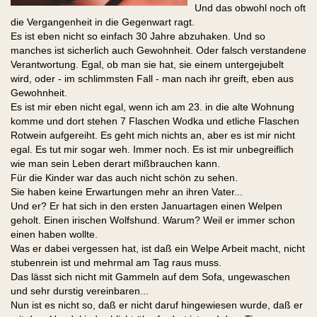
Und das obwohl noch oft
die Vergangenheit in die Gegenwart ragt.
Es ist eben nicht so einfach 30 Jahre abzuhaken. Und so
manches ist sicherlich auch Gewohnheit. Oder falsch verstandene
Verantwortung. Egal, ob man sie hat, sie einem untergejubelt
wird, oder - im schlimmsten Fall - man nach ihr greift, eben aus
Gewohnheit.
Es ist mir eben nicht egal, wenn ich am 23. in die alte Wohnung
komme und dort stehen 7 Flaschen Wodka und etliche Flaschen
Rotwein aufgereiht. Es geht mich nichts an, aber es ist mir nicht
egal. Es tut mir sogar weh. Immer noch. Es ist mir unbegreiflich
wie man sein Leben derart mißbrauchen kann.
Für die Kinder war das auch nicht schön zu sehen.
Sie haben keine Erwartungen mehr an ihren Vater...
Und er? Er hat sich in den ersten Januartagen einen Welpen
geholt. Einen irischen Wolfshund. Warum? Weil er immer schon
einen haben wollte.
Was er dabei vergessen hat, ist daß ein Welpe Arbeit macht, nicht
stubenrein ist und mehrmal am Tag raus muss.
Das lässt sich nicht mit Gammeln auf dem Sofa, ungewaschen
und sehr durstig vereinbaren...
Nun ist es nicht so, daß er nicht daruf hingewiesen wurde, daß er