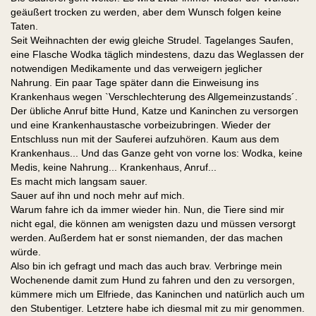
geäußert trocken zu werden, aber dem Wunsch folgen keine
Taten.
Seit Weihnachten der ewig gleiche Strudel. Tagelanges Saufen,
eine Flasche Wodka täglich mindestens, dazu das Weglassen der
notwendigen Medikamente und das verweigern jeglicher
Nahrung. Ein paar Tage später dann die Einweisung ins
Krankenhaus wegen `Verschlechterung des Allgemeinzustands´.
Der übliche Anruf bitte Hund, Katze und Kaninchen zu versorgen
und eine Krankenhaustasche vorbeizubringen. Wieder der
Entschluss nun mit der Sauferei aufzuhören. Kaum aus dem
Krankenhaus... Und das Ganze geht von vorne los: Wodka, keine
Medis, keine Nahrung... Krankenhaus, Anruf...
Es macht mich langsam sauer.
Sauer auf ihn und noch mehr auf mich.
Warum fahre ich da immer wieder hin. Nun, die Tiere sind mir
nicht egal, die können am wenigsten dazu und müssen versorgt
werden. Außerdem hat er sonst niemanden, der das machen
würde.
Also bin ich gefragt und mach das auch brav. Verbringe mein
Wochenende damit zum Hund zu fahren und den zu versorgen,
kümmere mich um Elfriede, das Kaninchen und natürlich auch um
den Stubentiger. Letztere habe ich diesmal mit zu mir genommen.