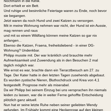
Nochmann in die Klinik.
Dort erhielt er ein Bett.
Und ruhige und besinnliche Feiertage waren zu Ende, noch bevor
sie begangen.
Jetzt waren da noch Hund und zwei Katzen zu versorgen.
Mit in meine Wohnung nehmen war nicht, der Hund ist ein Aussie,
mag rennen und raus
und mit so einem Wildfang können meine Katzen so gar nix
anfangen...
Ebenso die Katzen, Fraena, freiheitsliebend - in einer DG-
Wohnung? Undenkbar.
Philipp musste mit. Der war kränklich und brauchte mehr
Aufmerksamkeit und Zuwendung als in den Besuchen 2 mal
täglich möglich war.
Wie ernst es war, brachte dann ein Tierarztbesuch am 27. zu
Tage. Der Kater hatte in den letzten Tagen zusehends abgebaut.
Es wurden zystische Nieren, Bluthochdruck und Krea von 4,1
festgestellt. Prognose mehr als miserabel.
Da wir Philipp bei seinem Einzug bei uns versprachen ihn niemals
leiden zu lassen, war die in weiter Ferne gehoffte Entscheidung
plötzlich ganz aktuell.
Nun hat er seine letzte Ruhe neben seiner geliebten Wendy
gefunden. Im Frühjahr kommt eine Heckenrose auf den kleinen