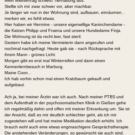
Mein Mietvertrag schließt Tierhaltung aus.
Stellte ich mir zwar schwer vor, aber machbar.
Je länger wir nun in der Wohnung sind, aufbauen, einräumen...
merken wir, es fehlt etwas.
Hier haben wir Hermine - unsere eigenwillige Kaninchendame -
die Katzen Philipp und Fraena und unsere Hundedame Finja.
Die Wohnung ist da recht leer, fast steril.
Gestern habe ich meine Vermieterin dann angerufen und
nochmal nachgefragt. Heute gab sie - nach Rücksprache mit
ihrem Mann - grünes Licht.
Morgen gibt es erst mal Winterreifen und dann einen
Kennenlernbesuch in Marburg.
Maine Coon...
Ich hab vorhin schon mal einen Kratzbaum gekauft und
aufgebaut.
Ach ja, bei meiner Ärztin war ich auch. Nach meiner PTBS und
dem Aufenthalt in der psychosomatischen Klinik in Gießen gehe
ich regelmäßig dahin und offen mit meiner Erkrankung um. Sie ist
der Ansicht, daß es mir deutlich schlechter geht, als ich mir
zugestehen will und hat meine Medikation deutlich erhöht. Ich
brauch wohl auch eine etwas engmaschigere Gesprächstherapie.
Die anstehenden Veränderungen, so gewünscht sie auch sind,