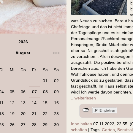
i
i
s
was Neues zu suchen. Bereut habe
Chefetage und das ist nicht immer
der Tagespflege und es ist einfa
Personalmangel/Fachkraftmangel, 
2026
Einspringen, für die Mitarbeiter 
eher so: Nit gescholl is ah gelob
August
>>>
zu verachten... Allein deswegen 
ausgezahlt. Die positive beruflic
Bereichen aus. Ich habe den Garte
Di
Mi
Do
Fr
Sa
So
Wohlfühloase haben, und dennoch
Grundstück so zu gestalten, dass
01
02
fast geschafft. Im Haus selbst s
04
05
06
07
08
09
wird! Ich werde davon berichten.
...weiterlesen
11
12
13
14
15
16
18
19
20
21
22
23
Inne halten
07.11.2022, 22.55
|
(
25
26
27
28
29
30
schaffen
|
Tags:
Garten
,
Berufsal