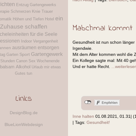
richten
Entzug
Gartengewerks
Knie
rapie
Schmerzen
Trauer
ein
omatik
Höhen und Tiefen
Hotel
Mabchmal kommt e
Zuhause schaffen
icheleinheiten für die Seele
essionen
Indoor
Vergangenheit
Gesundheit ist nun schon länge
ausräumen
entsorgen
annen
Irgendwie.
Gartengewerk
Sport
Mit dem Alter kommen wohl die Z
tag
Garten
Ein Kollege sagte mal: Mit 40 geh
 Stunden
Canon
Sex
Wochenende
Und er hatte Recht.
...weiterlese
nbalsam
Alkohol
Urlaub
mir etwas
Gutes tun
Links
DesignBlog.de
Inne halten
01.08.2021, 01.31
|
(
|
Tags:
Gesundheit!
BlueLionWebdesign