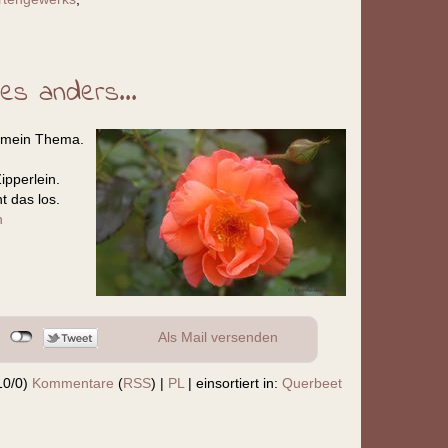
s anders...
r mein Thema.
ipperlein.
t das los.
n
Als Mail versenden
10/0)
Kommentare
(
RSS
) |
PL
|
einsortiert in:
Querbeet