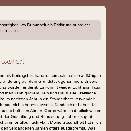
Bösartigkeit, wo Dummheit als Erklärung ausreicht
0.2018 23:02
...mehr
 weiter!
nd als Beitragsbild habe ich einfach mal die auffälligste
eränderung auf dem Grundstück genommen. Unsere
ujas wurden entfernt. Es kommt wieder Licht ans Haus
nd man kann gucken! Rein und Raus. Die Freifläche
ird im nächsten Jahr in ein Staudenbeet verwandelt.
ch mag nichts hohes ausschließendes hier haben. Ich
rauche Luft zum Atmen. Gerne wäre ich deutlich weiter
it der Gestaltung und Renovierung - aber, es geht
icht immer alles nach Plan. Meine Gesundheit hat mich
n den vergangenen Jahren öfters ausgebremst. Was