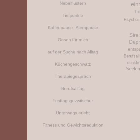
Nebelflüstern
ein
The
Tiefpunkte
Psychos
Kaffeepause -Atempause
Stre
Oasen für mich
Depr
entsp
auf der Suche nach Alltag
Berufsall
dunkle
Küchengeschwätz
Seele
Therapiegespräch
Berufsalltag
Festtagsgezwitscher
Unterwegs erlebt
Fitness und Gewichtsreduktion