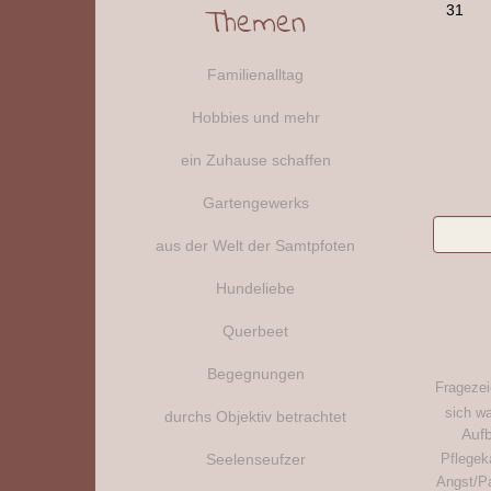
31
Themen
Familienalltag
Hobbies und mehr
ein Zuhause schaffen
Gartengewerks
aus der Welt der Samtpfoten
Hundeliebe
Querbeet
Begegnungen
Frageze
sich w
durchs Objektiv betrachtet
Auf
Seelenseufzer
Pflegek
Angst/P