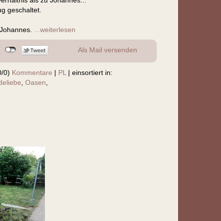
erhältnis als zu Johannes...
ug geschaltet.
n Johannes.
...weiterlesen
Als Mail versenden
0/0)
Kommentare
|
PL
|
einsortiert in:
eliebe
,
Oasen
,