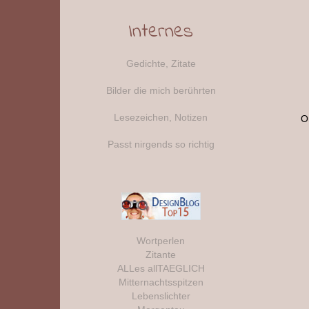
Internes
Gedichte, Zitate
Bilder die mich berührten
Lesezeichen, Notizen
O
Passt nirgends so richtig
Wortperlen
Zitante
ALLes allTAEGLICH
Mitternachtsspitzen
Lebenslichter