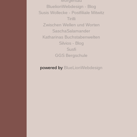
Morgentau
BluelionWebdesign - Blog
Susis Wollecke - Postfiliale Mitwitz
Tirilli
Zwischen Wellen und Worten
SaschaSalamander
Katharinas Buchstabenwelten
Silvios - Blog
Susfi
GGS Bergschule
powered by
BlueLionWebdesign