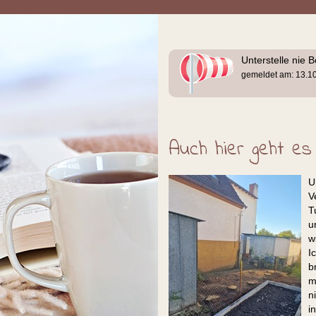
Unterstelle nie 
gemeldet am: 13.1
Auch hier geht es
U
V
T
u
w
I
b
m
n
i