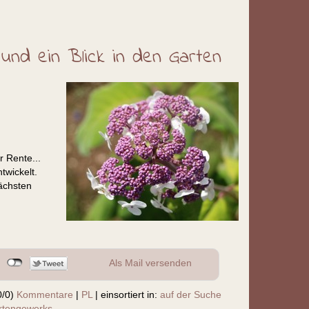
 und ein Blick in den Garten
r Rente...
twickelt.
nächsten
Als Mail versenden
0/0)
Kommentare
|
PL
|
einsortiert in:
auf der Suche
rtengewerks
,