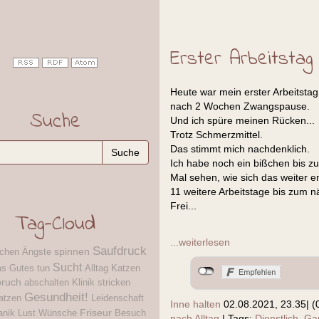
Erster Arbeitstag
Heute war mein erster Arbeitstag
nach 2 Wochen Zwangspause.
Suche
Und ich spüre meinen Rücken...
Trotz Schmerzmittel.
Das stimmt mich nachdenklich.
Ich habe noch ein bißchen bis zu
Mal sehen, wie sich das weiter en
11 weitere Arbeitstage bis zum 
Frei...
Tag-Cloud
...weiterlesen
Saufdruck
spinnen
ichen
Ängste
Sucht
as Gutes tun
Alltag
Katzen
bruch
abschalten
Klinik
stricken
Gesundheit!
atzen
Leidenschaft
Inne halten
02.08.2021, 23.35
|
(
Friseur
anik
Lust
Wünsche
Besuch
nach Alltag
|
Tags:
Dienstlich
,
Ga