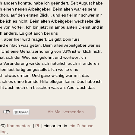
ch ändern konnte, habe ich geändert. Seit August habe
ch einen neuen Arbeitgeber! Beim alten war es sehr
chön, auf den ersten Blick... und es fiel mir schwer mir
 ich es nicht. Beim alten Arbeitgeber wechselte die
 von Vorteil. Ich bin jetzt im ambulanten Dienst und in
ch anders. Es gibt auch bei uns
aber hier wird reagiert. Es gibt Boni fürs
wird einfach was getan. Beim alten Arbeitgeber war es
t! Und eine Gehaltserhöhung von 33% ist wirklich nicht
hat sich der Wechsel gelohnt und wortwörtlich
he Veränderung wirkte sich natürlich auch in anderen
n fast fertig umgestaltet: Ich wollte eine
 etwas ernten. Und ganz wichtig war mir, das
 ich es ohne fremde Hilfe pflegen kann. Das habe ich
teht auch noch ein bisschen was an. Aber auch das
Als Mail versenden
0/0)
Kommentare
|
PL
|
einsortiert in:
ein Zuhause
ltag
,