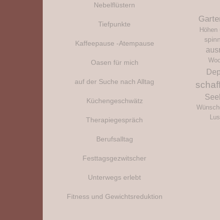
Nebelflüstern
Garte
Tiefpunkte
Höhen 
spin
Kaffeepause -Atempause
aus
Woc
Oasen für mich
Dep
auf der Suche nach Alltag
schaf
See
Küchengeschwätz
Wünsch
Lus
Therapiegespräch
Berufsalltag
Festtagsgezwitscher
Unterwegs erlebt
Fitness und Gewichtsreduktion