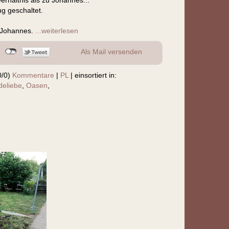
erhältnis als zu Johannes...
ug geschaltet.
n Johannes.
...weiterlesen
Als Mail versenden
0/0)
Kommentare
|
PL
|
einsortiert in:
eliebe
,
Oasen
,