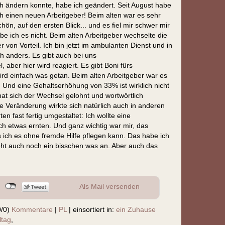
ch ändern konnte, habe ich geändert. Seit August habe
ch einen neuen Arbeitgeber! Beim alten war es sehr
chön, auf den ersten Blick... und es fiel mir schwer mir
 ich es nicht. Beim alten Arbeitgeber wechselte die
 von Vorteil. Ich bin jetzt im ambulanten Dienst und in
ch anders. Es gibt auch bei uns
aber hier wird reagiert. Es gibt Boni fürs
wird einfach was getan. Beim alten Arbeitgeber war es
t! Und eine Gehaltserhöhung von 33% ist wirklich nicht
hat sich der Wechsel gelohnt und wortwörtlich
he Veränderung wirkte sich natürlich auch in anderen
n fast fertig umgestaltet: Ich wollte eine
 etwas ernten. Und ganz wichtig war mir, das
 ich es ohne fremde Hilfe pflegen kann. Das habe ich
teht auch noch ein bisschen was an. Aber auch das
Als Mail versenden
0/0)
Kommentare
|
PL
|
einsortiert in:
ein Zuhause
ltag
,