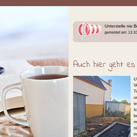
Unterstelle nie 
gemeldet am: 13.1
Auch hier geht es
U
V
T
u
w
I
b
m
n
i