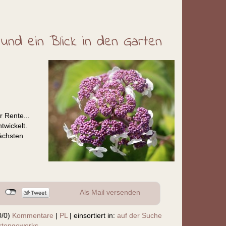
 und ein Blick in den Garten
r Rente...
twickelt.
nächsten
Als Mail versenden
0/0)
Kommentare
|
PL
|
einsortiert in:
auf der Suche
rtengewerks
,