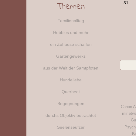
31
Themen
Familienalltag
Hobbies und mehr
ein Zuhause schaffen
Gartengewerks
aus der Welt der Samtpfoten
Hundeliebe
Querbeet
Begegnungen
A
Canon
mir etw
durchs Objektiv betrachtet
Gu
Seelenseufzer
Psych
K