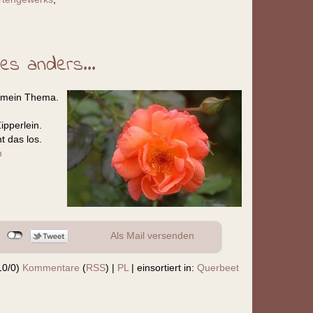
s anders...
r mein Thema.
ipperlein.
t das los.
n
Als Mail versenden
10/0)
Kommentare
(
RSS
) |
PL
|
einsortiert in:
Querbeet