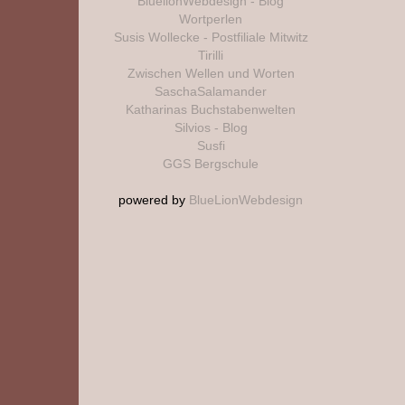
BluelionWebdesign - Blog
Wortperlen
Susis Wollecke - Postfiliale Mitwitz
Tirilli
Zwischen Wellen und Worten
SaschaSalamander
Katharinas Buchstabenwelten
Silvios - Blog
Susfi
GGS Bergschule
powered by
BlueLionWebdesign