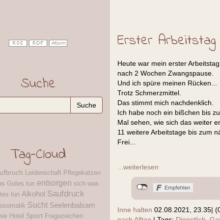
Erster Arbeitstag
Heute war mein erster Arbeitstag
nach 2 Wochen Zwangspause.
Suche
Und ich spüre meinen Rücken...
Trotz Schmerzmittel.
Das stimmt mich nachdenklich.
Ich habe noch ein bißchen bis zu
Mal sehen, wie sich das weiter en
11 weitere Arbeitstage bis zum 
Frei...
Tag-Cloud
...weiterlesen
ufbruch
Leidenschaft
Pflegekatzen
entsorgen
as Gutes tun
sich was
Saufdruck
Alkohol
tes tun
Sucht
Seelenbalsam
osomatik
Inne halten
02.08.2021, 23.35
|
(
nie
Sport
Hotel
Fragezeichen
nach Alltag
|
Tags:
Dienstlich
,
Ga