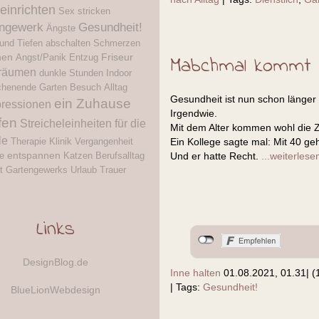
einrichten
Sex
stricken
ngewerk
Gesundheit!
Ängste
und Tiefen
abschalten
Schmerzen
nen
Friseur
Angst/Panik
Entzug
Mabchmal kommt e
räumen
dunkle Stunden
Indoor
henende
Garten
Besuch
Alltag
Gesundheit ist nun schon länge
ein Zuhause
ressionen
Irgendwie.
fen
Streicheleinheiten für die
Mit dem Alter kommen wohl die Z
le
Therapie
Klinik
Vergangenheit
Ein Kollege sagte mal: Mit 40 geh
entspannen
e
Katzen
Berufsalltag
Und er hatte Recht.
...weiterlese
t
Gartengewerks
Urlaub
Trauer
Links
DesignBlog.de
Inne halten
01.08.2021, 01.31
|
(
|
Tags:
Gesundheit!
BlueLionWebdesign