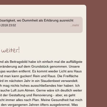
Bösartigkeit, wo Dummheit als Erklärung ausreicht
0.2018 23:02
...mehr
 weiter!
nd als Beitragsbild habe ich einfach mal die auffälligste
eränderung auf dem Grundstück genommen. Unsere
ujas wurden entfernt. Es kommt wieder Licht ans Haus
nd man kann gucken! Rein und Raus. Die Freifläche
ird im nächsten Jahr in ein Staudenbeet verwandelt.
ch mag nichts hohes ausschließendes hier haben. Ich
rauche Luft zum Atmen. Gerne wäre ich deutlich weiter
it der Gestaltung und Renovierung - aber, es geht
icht immer alles nach Plan. Meine Gesundheit hat mich
n den vergangenen Jahren öfters ausgebremst. Was