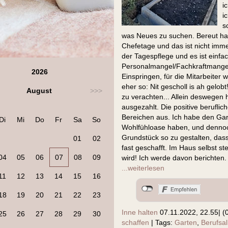
i
i
s
was Neues zu suchen. Bereut habe
Chefetage und das ist nicht immer
der Tagespflege und es ist einfa
Personalmangel/Fachkraftmangel, 
2026
Einspringen, für die Mitarbeiter 
eher so: Nit gescholl is ah gelob
August
>>>
zu verachten... Allein deswegen 
ausgezahlt. Die positive beruflic
Bereichen aus. Ich habe den Garte
Di
Mi
Do
Fr
Sa
So
Wohlfühloase haben, und dennoch
Grundstück so zu gestalten, dass
01
02
fast geschafft. Im Haus selbst s
04
05
06
07
08
09
wird! Ich werde davon berichten.
...weiterlesen
11
12
13
14
15
16
18
19
20
21
22
23
Inne halten
07.11.2022, 22.55
|
(
25
26
27
28
29
30
schaffen
|
Tags:
Garten
,
Berufsal