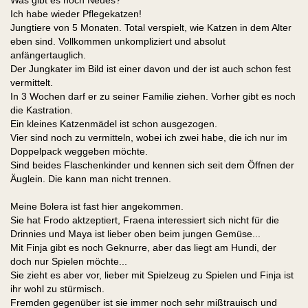
Was gibt es noch Neues?
Ich habe wieder Pflegekatzen!
Jungtiere von 5 Monaten. Total verspielt, wie Katzen in dem Alter
eben sind. Vollkommen unkompliziert und absolut
anfängertauglich.
Der Jungkater im Bild ist einer davon und der ist auch schon fest
vermittelt.
In 3 Wochen darf er zu seiner Familie ziehen. Vorher gibt es noch
die Kastration.
Ein kleines Katzenmädel ist schon ausgezogen.
Vier sind noch zu vermitteln, wobei ich zwei habe, die ich nur im
Doppelpack weggeben möchte.
Sind beides Flaschenkinder und kennen sich seit dem Öffnen der
Äuglein. Die kann man nicht trennen.
Meine Bolera ist fast hier angekommen.
Sie hat Frodo aktzeptiert, Fraena interessiert sich nicht für die
Drinnies und Maya ist lieber oben beim jungen Gemüse...
Mit Finja gibt es noch Geknurre, aber das liegt am Hundi, der
doch nur Spielen möchte...
Sie zieht es aber vor, lieber mit Spielzeug zu Spielen und Finja ist
ihr wohl zu stürmisch.
Fremden gegenüber ist sie immer noch sehr mißtrauisch und