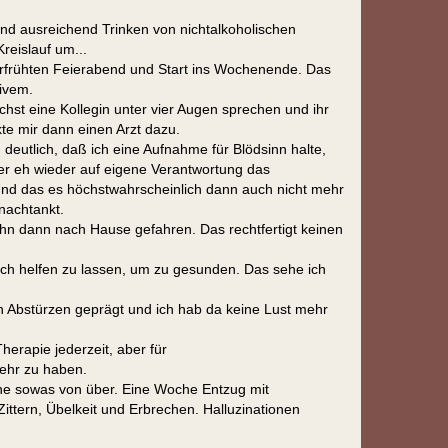
d ausreichend Trinken von nichtalkoholischen
reislauf um...
erfrühten Feierabend und Start ins Wochenende. Das
ivem.
hst eine Kollegin unter vier Augen sprechen und ihr
ckte mir dann einen Arzt dazu.
deutlich, daß ich eine Aufnahme für Blödsinn halte,
 er eh wieder auf eigene Verantwortung das
nd das es höchstwahrscheinlich dann auch nicht mehr
 nachtankt.
hn dann nach Hause gefahren. Das rechtfertigt keinen
ch helfen zu lassen, um zu gesunden. Das sehe ich
n Abstürzen geprägt und ich hab da keine Lust mehr
Therapie jederzeit, aber für
mehr zu haben.
he sowas von über. Eine Woche Entzug mit
ittern, Übelkeit und Erbrechen. Halluzinationen