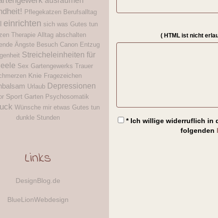
artengewerk
ausräumen
dheit!
Pflegekatzen
Berufsalltag
einrichten
l
sich was Gutes tun
zen
Therapie
Alltag
abschalten
( HTML ist
nicht
erla
ende
Ängste
Besuch
Canon
Entzug
Streicheleinheiten für
genheit
Seele
Sex
Gartengewerks
Trauer
Knie
chmerzen
Fragezeichen
Depressionen
nbalsam
Urlaub
Sport
or
Garten
Psychosomatik
ruck
Wünsche
mir etwas Gutes tun
dunkle Stunden
* Ich willige widerruflich 
folgenden
Links
DesignBlog.de
BlueLionWebdesign