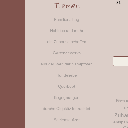
31
Themen
Familienalltag
Hobbies und mehr
ein Zuhause schaffen
Gartengewerks
aus der Welt der Samtpfoten
Hundeliebe
Querbeet
Begegnungen
Höhen u
Fr
durchs Objektiv betrachtet
Zuha
Seelenseufzer
entspa