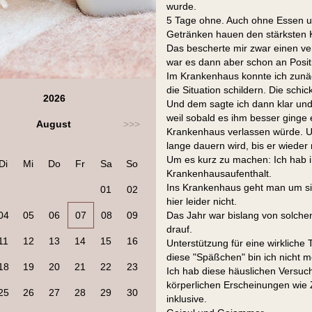
wurde.
5 Tage ohne. Auch ohne Essen un
Getränken hauen den stärksten K
Das bescherte mir zwar einen v
war es dann aber schon an Posit
Im Krankenhaus konnte ich zunäc
die Situation schildern. Die schi
2026
Und dem sagte ich dann klar und 
weil sobald es ihm besser ginge
August
>>>
Krankenhaus verlassen würde. U
lange dauern wird, bis er wieder
Um es kurz zu machen: Ich hab i
Di
Mi
Do
Fr
Sa
So
Krankenhausaufenthalt.
Ins Krankenhaus geht man um si
01
02
hier leider nicht.
04
05
06
07
08
09
Das Jahr war bislang von solche
drauf.
11
12
13
14
15
16
Unterstützung für eine wirkliche 
diese "Späßchen" bin ich nicht 
18
19
20
21
22
23
Ich hab diese häuslichen Versuc
körperlichen Erscheinungen wie Z
25
26
27
28
29
30
inklusive.