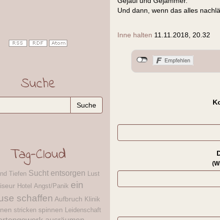
Gejaul und Gejammer.
Und dann, wenn das alles nachläs
Inne halten
11.11.2018, 20.32
Suche
K
Tag-Cloud
(W
Sucht
entsorgen
nd Tiefen
Lust
ein
iseur
Hotel
Angst/Panik
use schaffen
Aufbruch
Klinik
nnen
spinnen
stricken
Leidenschaft