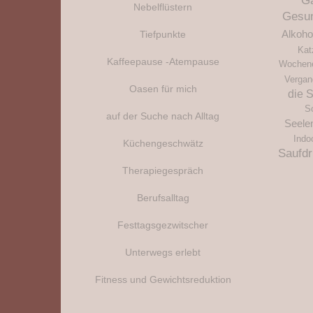
G
Nebelflüstern
Gesun
Tiefpunkte
Alkoho
Kat
Kaffeepause -Atempause
Wochen
Vergan
Oasen für mich
die 
S
auf der Suche nach Alltag
Seele
Indo
Küchengeschwätz
Saufd
Therapiegespräch
Berufsalltag
Festtagsgezwitscher
Unterwegs erlebt
Fitness und Gewichtsreduktion