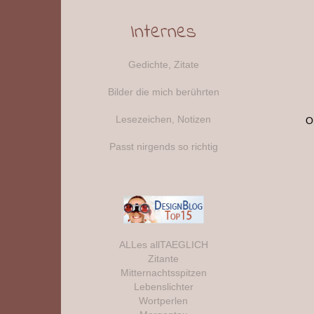
Internes
Gedichte, Zitate
Bilder die mich berührten
Lesezeichen, Notizen
O
Passt nirgends so richtig
ALLes allTAEGLICH
Zitante
Mitternachtsspitzen
Lebenslichter
Wortperlen