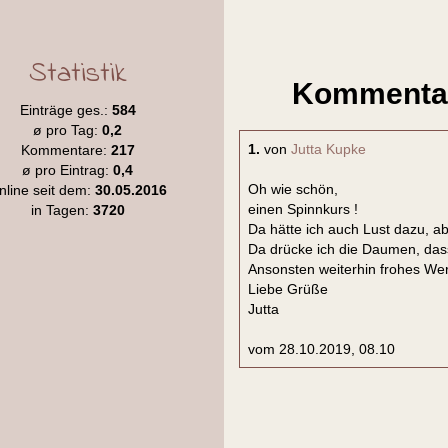
Statistik
Kommentar
Einträge ges.:
584
ø pro Tag:
0,2
1.
von
Jutta Kupke
Kommentare:
217
ø pro Eintrag:
0,4
Oh wie schön,
nline seit dem:
30.05.2016
einen Spinnkurs !
in Tagen:
3720
Da hätte ich auch Lust dazu, abe
Da drücke ich die Daumen, dass
Ansonsten weiterhin frohes Wer
Liebe Grüße
Jutta
vom 28.10.2019, 08.10