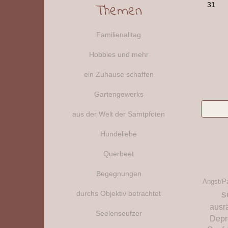
31
Themen
Familienalltag
Hobbies und mehr
ein Zuhause schaffen
Gartengewerks
aus der Welt der Samtpfoten
Hundeliebe
Querbeet
Begegnungen
Angst/P
s
durchs Objektiv betrachtet
ausr
Seelenseufzer
Depr