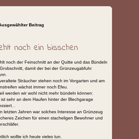
Ausgewählter Beitrag
ehlt noch ein bisschen
ehlt noch der Feinschnitt an der Quitte und das Bündeln
Grobschnitt, damit der bei der Grünzeugabfuhr
ann.
 veraltete Sträucher stehen noch im Vorgarten und am
enstreifen wächst immer noch Efeu.
Teil werden wir wohl nicht mehr bündeln können:
a ist sehr an dem Haufen hinter der Blechgarage
essiert...
en letzten Jahren war solches Interesse an Grünzeug
sicheres Zeichen für einen stacheligen Bewohner und
rschläfer.
tlich wollte ich heute vieles tun.