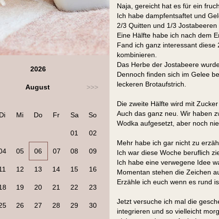
Naja, gereicht hat es für ein fru
Ich habe dampfentsaftet und Gel
2/3 Quitten und 1/3 Jostabeeren
Eine Hälfte habe ich nach dem Er
Fand ich ganz interessant diese 2
kombinieren.
Das Herbe der Jostabeere wurde
2026
Dennoch finden sich im Gelee be
leckeren Brotaufstrich.
August
>>>
Die zweite Hälfte wird mit Zuck
Auch das ganz neu. Wir haben z
Di
Mi
Do
Fr
Sa
So
Wodka aufgesetzt, aber noch nie
01
02
Mehr habe ich gar nicht zu erzäh
04
05
06
07
08
09
Ich war diese Woche beruflich z
Ich habe eine verwegene Idee was d
11
12
13
14
15
16
Momentan stehen die Zeichen au
Erzähle ich euch wenn es rund is
18
19
20
21
22
23
Jetzt versuche ich mal die gesc
25
26
27
28
29
30
integrieren und so vielleicht m