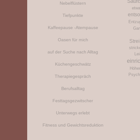
Sauf
Nebelflüstern
etwa
ents
Tiefpunkte
Entzu
Kaffeepause -Atempause
Gar
Oasen für mich
Stre
strick
auf der Suche nach Alltag
Le
einri
Küchengeschwätz
Höhen
Psych
Therapiegespräch
Berufsalltag
Festtagsgezwitscher
Unterwegs erlebt
Fitness und Gewichtsreduktion