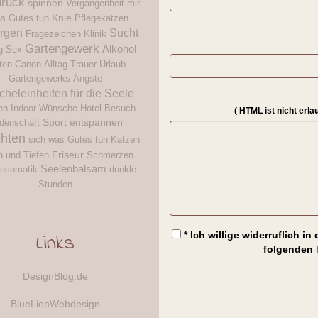
druck
spinnen
Vergangenheit
mir
Knie
s Gutes tun
Pflegekatzen
orgen
Sucht
Fragezeichen
Klinik
Gartengewerk
Alkohol
g
Sex
ten
Canon
Alltag
Trauer
Urlaub
Gartengewerks
Ängste
icheleinheiten für die Seele
en
Indoor
Wünsche
Hotel
Besuch
( HTML ist
nicht
erla
Sport
entspannen
idenschaft
chten
sich was Gutes tun
Katzen
Friseur
 und Tiefen
Schmerzen
Seelenbalsam
osomatik
dunkle
Stunden
Links
* Ich willige widerruflich 
folgenden
DesignBlog.de
BlueLionWebdesign