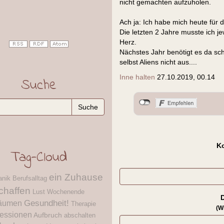
nicht gemachten aufzuholen.
Ach ja: Ich habe mich heute für
Die letzten 2 Jahre musste ich je
Herz.
Nächstes Jahr benötigt es da sc
selbst Aliens nicht aus....
Inne halten
27.10.2019, 00.14
Suche
K
Tag-Cloud
ein Zuhause
anik
Berufsalltag
chaffen
Lust
Wochenende
äumen
Gesundheit!
Therapie
(W
essionen
Aufbruch
abschalten