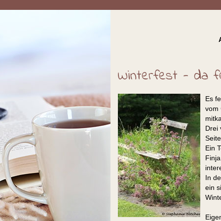
Winterfest - da f
Es f
vom 
mitk
Drei
Seit
Ein 
Finj
inter
In d
ein 
Winte
Eigen